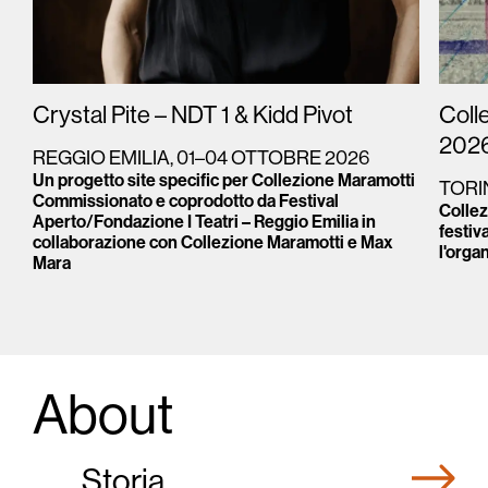
Crystal Pite – NDT 1 & Kidd Pivot
Coll
202
REGGIO EMILIA, 01–04 OTTOBRE 2026
Un progetto site specific per Collezione Maramotti
TORI
Commissionato e coprodotto da Festival
Collez
Aperto/Fondazione I Teatri – Reggio Emilia in
festiv
collaborazione con Collezione Maramotti e Max
l'orga
Mara
About
Storia