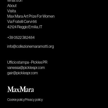
What's on
About
Visita
Max Mara Art Prize For Women
Via Fratelli Cervi 66
42124 Reggio Emilia, IT
+39 0522 382484
info@collezionemaramotti.org
Ufficio stampa - Pickles PR
vanessa@picklespr.com
gair@picklespr.com
Cookie policy
Privacy policy