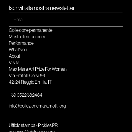
Iscriviti alla nostra newsletter
Collezione permanente
Mostre temporanee
Performance
What's on
About
Visita
Max Mara Art Prize For Women
Via Fratelli Cervi 66
42124 Reggio Emilia, IT
+39 0522 382484
info@collezionemaramotti.org
Ufficio stampa - Pickles PR
vanessa@picklespr.com