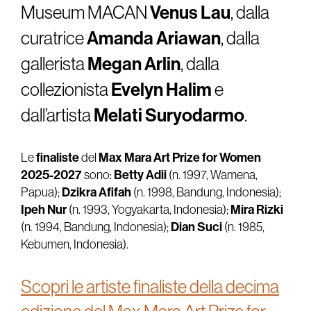
Museum MACAN
Venus Lau
, dalla
curatrice
Amanda Ariawan
, dalla
gallerista
Megan Arlin
, dalla
collezionista
Evelyn Halim
e
dall’artista
Melati Suryodarmo
.
finaliste
Max Mara Art Prize for Women
Le
del
2025-2027
Betty Adii
sono:
(n. 1997, Wamena,
Dzikra Afifah
Papua);
(n. 1998, Bandung, Indonesia);
Ipeh Nur
Mira Rizki
(n. 1993, Yogyakarta, Indonesia);
Dian Suci
(n. 1994, Bandung, Indonesia);
(n. 1985,
Kebumen, Indonesia).
Scopri le artiste finaliste della decima