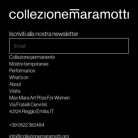
Iscriviti alla nostra newsletter
Collezione permanente
Mostre temporanee
Performance
What's on
About
Visita
Max Mara Art Prize For Women
Via Fratelli Cervi 66
42124 Reggio Emilia, IT
+39 0522 382484
info@collezionemaramotti.org