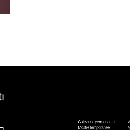
Collezione permanente
A
Mostre temporanee
V