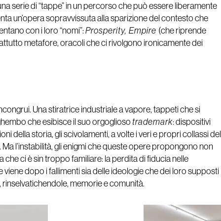
una serie di “tappe” in un percorso che può essere liberamente
ta un’opera sopravvissuta alla sparizione del contesto che
sentano con i loro “nomi”:
Prosperity, Empire
(che riprende
ttutto metafore, oracoli che ci rivolgono ironicamente dei
ncongrui. Una stiratrice industriale a vapore, tappeti che si
sghembo che esibisce il suo orgoglioso
trademark
: dispositivi
 della storia, gli scivolamenti, a volte i veri e propri collassi del
 Ma l’instabilità, gli enigmi che queste opere propongono non
he ci è sin troppo familiare: la perdita di fiducia nelle
iene dopo i fallimenti sia delle ideologie che dei loro supposti
, rinselvatichendole, memorie e comunità.