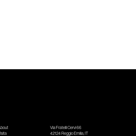
bout
Via Fratelli Cervi 66
isita
42124 Reggio Emilia, IT