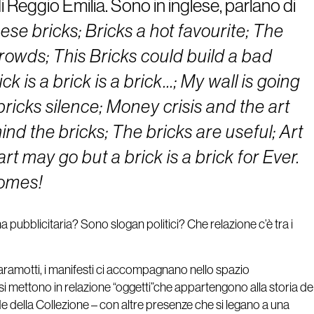
di Reggio Emilia. Sono in inglese, parlano di
se bricks; Bricks a hot favourite; The
crowds; This Bricks could build a bad
ck is a brick is a brick...; My wall is going
ricks silence; Money crisis and the art
nd the bricks; The bricks are useful; Art
 may go but a brick is a brick for Ever.
homes!
a pubblicitaria? Sono slogan politici? Che relazione c’è tra i
e Maramotti, i manifesti ci accompagnano nello spazio
si mettono in relazione “oggetti”che appartengono alla storia de
e della Collezione – con altre presenze che si legano a una