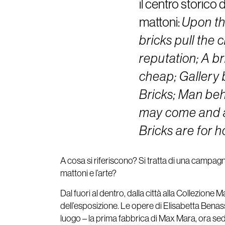
il centro storico 
mattoni:
Upon the
bricks pull the 
reputation; A bri
cheap; Gallery b
Bricks; Man behi
may come and art
Bricks are for 
A cosa si riferiscono? Si tratta di una campagn
mattoni e l’arte?
Dal fuori al dentro, dalla città alla Collezion
dell’esposizione. Le opere di Elisabetta Benas
luogo – la prima fabbrica di Max Mara, ora sed