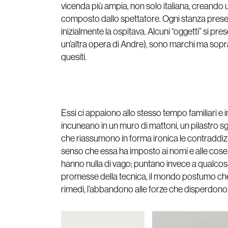
vicenda più ampia, non solo italiana, creando 
composto dallo spettatore. Ogni stanza presen
inizialmente la ospitava. Alcuni “oggetti” si pre
un’altra opera di Andre), sono marchi ma sopra
quesiti.
Essi ci appaiono allo stesso tempo familiari e i
incuneano in un muro di mattoni, un pilastro 
che riassumono in forma ironica le contraddizioni
senso che essa ha imposto ai nomi e alle cose.
hanno nulla di vago; puntano invece a qualcosa c
promesse della tecnica, il mondo postumo che v
rimedi, l’abbandono alle forze che disperdono