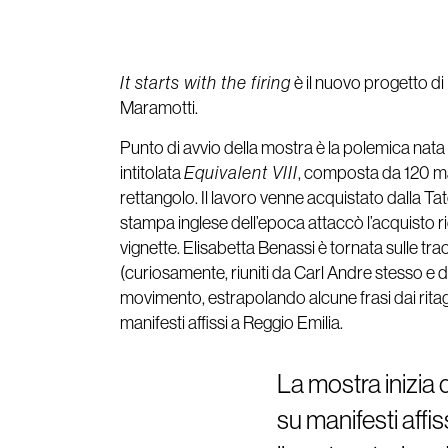
It starts with the firing
è il nuovo progetto d
Maramotti.
Punto di avvio della mostra è la polemica nata
intitolata
Equivalent VIII
, composta da 120 ma
rettangolo. Il lavoro venne acquistato dalla Tat
stampa inglese dell’epoca attaccò l’acquisto r
vignette. Elisabetta Benassi è tornata sulle trac
(curiosamente, riuniti da Carl Andre stesso e do
movimento, estrapolando alcune frasi dai ritagli de
manifesti affissi a Reggio Emilia.
La mostra inizia 
su manifesti affis