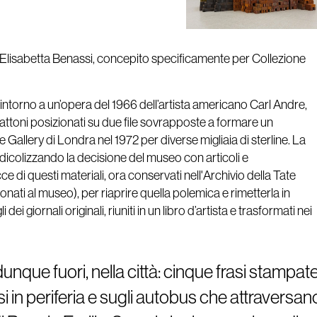
i Elisabetta Benassi, concepito specificamente per Collezione
 intorno a un’opera del 1966 dell’artista americano Carl Andre,
ttoni posizionati su due file sovrapposte a formare un
e Gallery di Londra nel 1972 per diverse migliaia di sterline. La
idicolizzando la decisione del museo con articoli e
ce di questi materiali, ora conservati nell'Archivio della Tate
nati al museo), per riaprire quella polemica e rimetterla in
i giornali originali, riuniti in un libro d’artista e trasformati nei
dunque fuori, nella città: cinque frasi stampat
si in periferia e sugli autobus che attraversan