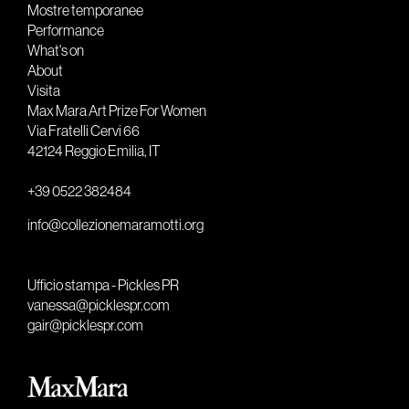
Mostre temporanee
Performance
What's on
About
Visita
Max Mara Art Prize For Women
Via Fratelli Cervi 66
42124 Reggio Emilia, IT
+39 0522 382484
info@collezionemaramotti.org
Ufficio stampa - Pickles PR
vanessa@picklespr.com
gair@picklespr.com