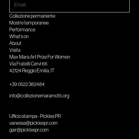
Collezione permanente
Mostre temporanee
Performance
What's on
About
Visita
Max Mara Art Prize For Women
Via Fratelli Cervi 66
42124 Reggio Emilia, IT
+39 0522 382484
info@collezionemaramotti.org
Ufficio stampa - Pickles PR
vanessa@picklespr.com
gair@picklespr.com